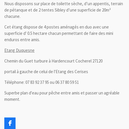
Nous disposons sur place de toilette sèche, d’un appentis, terrain
de pétanque et de 2 tentes Sibley d’une superficie de 20m²
chacune.
Cet étang dispose de 4 postes aménagés en duo avec une
superficie d' 0.5 hectare chacun permettant de faire des mini
enduros entre amis.
Etang Duquesne
Chemin du Guet turbure à Hardencourt Cocherel 27120
portail à gauche de celui de l'Etang des Cerises
Téléphone: 07 83 92 37 95 ou 06 37 80 59 51
Superbe plan d'eau pour pêche entre amis et passer un agréable
moment.
F